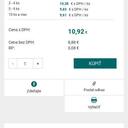
2 - 4 ks
10,38
€ s DPH / ks
5 - 9 ks
9,83
€ s DPH / ks
10 ks a viac
9,61
€ s DPH / ks
Cena s DPH:
10,92
€
Cena bez DPH:
8,88
€
RP:
0,08 €
-
+
Poslat odkaz
Zdieľajte
Vytlačiť