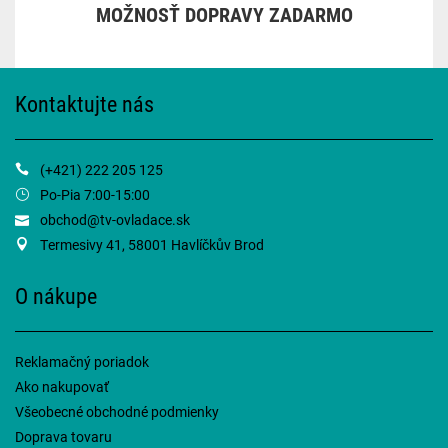
MOŽNOSŤ DOPRAVY ZADARMO
Kontaktujte nás
(+421) 222 205 125
Po-Pia 7:00-15:00
obchod@tv-ovladace.sk
Termesivy 41, 58001 Havlíčkův Brod
O nákupe
Reklamačný poriadok
Ako nakupovať
Všeobecné obchodné podmienky
Doprava tovaru