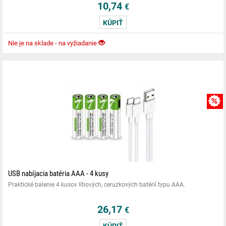
10,74
€
KÚPIŤ
Nie je na sklade - na vyžiadanie
USB nabíjacia batéria AAA - 4 kusy
Praktické balenie 4 kusov lítiových, ceruzkových batérií typu AAA.
26,17
€
KÚPIŤ