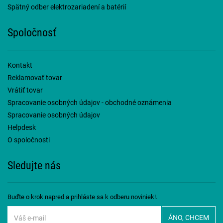
Spätný odber elektrozariadení a batérií
Spoločnosť
Kontakt
Reklamovať tovar
Vrátiť tovar
Spracovanie osobných údajov - obchodné oznámenia
Spracovanie osobných údajov
Helpdesk
O spoločnosti
Sledujte nás
Buďte o krok napred a prihláste sa k odberu noviniek!.