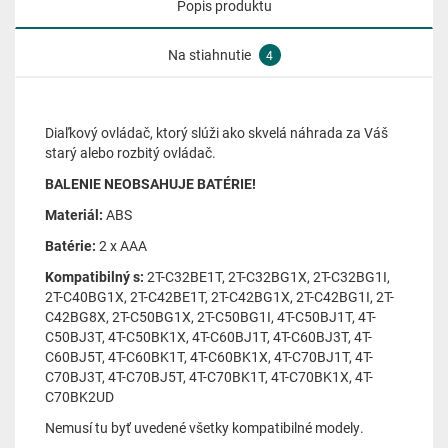
Popis produktu
Na stiahnutie
4
Diaľkový ovládač, ktorý slúži ako skvelá náhrada za Váš
starý alebo rozbitý ovládač.
BALENIE NEOBSAHUJE BATÉRIE!
Materiál:
ABS
Batérie:
2 x AAA
Kompatibilný s:
2T-C32BE1T, 2T-C32BG1X, 2T-C32BG1I,
2T-C40BG1X, 2T-C42BE1T, 2T-C42BG1X, 2T-C42BG1I, 2T-
C42BG8X, 2T-C50BG1X, 2T-C50BG1I, 4T-C50BJ1T, 4T-
C50BJ3T, 4T-C50BK1X, 4T-C60BJ1T, 4T-C60BJ3T, 4T-
C60BJ5T, 4T-C60BK1T, 4T-C60BK1X, 4T-C70BJ1T, 4T-
C70BJ3T, 4T-C70BJ5T, 4T-C70BK1T, 4T-C70BK1X, 4T-
C70BK2UD
Nemusí tu byť uvedené všetky kompatibilné modely.